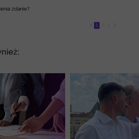
enia zdanie?
1
2
3
nież: