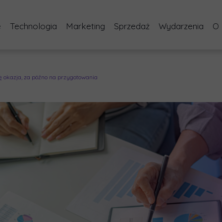
e
Technologia
Marketing
Sprzedaż
Wydarzenia
O
i doradztwo w zakresie optymalizacji procesów biznesow
Audyt i doradztwo projektów IT
Audyt marketingu cyfrowego
Audyt procesu obsługi kli
Bezpłatne Kon
tna konsultacja diagnostyczna – obszar produkcji lub m
Audyt i doradztwo w zakresie ITIL
Audyt UX / UI
Consulting i budowa strat
Bezpłatne Ko
ię okazja, za późno na przygotowania
ztwo w zakresie budowy efektywnych zespołów
Strategia wprowadzenia AI w firmie
Audyt rozwoju marki
Kampanie outboundowe - co
m HR Manager
Wdrożenie systemu zarządzania zgłoszeniami IT
Audyt DNA Marki i Działań Marketin
Sales Development Repre
lizacja procesów biznesowych przy użyciu AI
Wprowadzenie nowego produktu technologicznego 
Poaudytowy warsztat
Szkolenia i warsztaty dl
ja w firmie
Sesja wideo i foto dla firm
nia rozwojowe