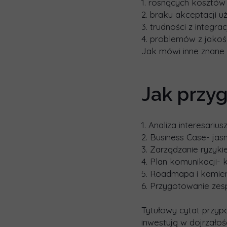
1. rosnących kosztów 
2. braku akceptacji
3. trudności z integr
4. problemów z jakośc
Jak mówi inne znane 
Jak przy
1. Analiza interesari
2. Business Case- jas
3. Zarządzanie ryzyki
4. Plan komunikacji- 
5. Roadmapa i kamie
6. Przygotowanie zes
Tytułowy cytat przyp
inwestują w dojrzało