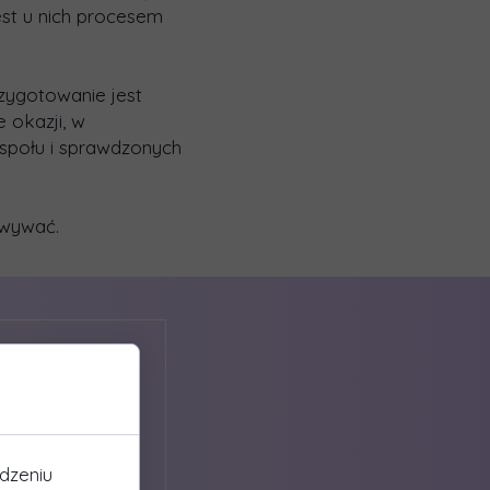
est u nich procesem
zygotowanie jest
 okazji, w
espołu i sprawdzonych
owywać.
dzeniu