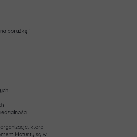
na porażkę.”
nych
ch
edzialności
organizacje, które
ement Maturity są w