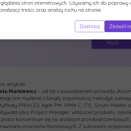
glądania stron internetowych. Używamy ich do poprawy d
da
nalizacji treści, oraz analizy ruchu na stronie.
esu, a
Dostosuj
Zezwól n
ie
Wyślij
or artykułu:
– od lat z powodzeniem prowadzi złożone
ata Markiewicz
ategiczne myślenie z biegłą znajomością metodyk zwinny
tyfikaty PRINCE2, Agile PM, IPMA C, ITIL, Scrum Master
bywała jako Project Manager, właściciel produktu, szko
 praca koncentruje się na analizach przedwdrożeniowych,
prawnianiu procesów biznesowych. Z sukcesem przeprowa