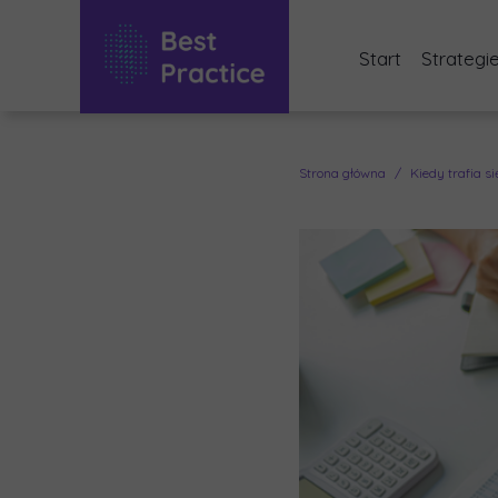
Start
Strategi
Audyt 
Bezpła
Strona główna
Kiedy trafia s
Dorad
Interi
Optyma
Sukces
Szkole