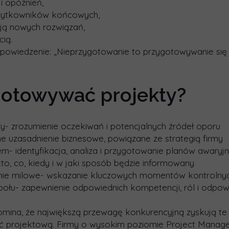
i opóźnień,
 użytkowników końcowych,
acją nowych rozwiązań,
ią.
powiedzenie: „Nieprzygotowanie to przygotowywanie się 
gotowywać projekty?
uszy- zrozumienie oczekiwań i potencjalnych źródeł oporu
ne uzasadnienie biznesowe, powiązane ze strategią firmy
em- identyfikacja, analiza i przygotowanie planów awaryj
kto, co, kiedy i w jaki sposób będzie informowany
nie milowe- wskazanie kluczowych momentów kontrolny
połu- zapewnienie odpowiednich kompetencji, ról i odpowi
omina, że największą przewagę konkurencyjną zyskują te 
ść projektową. Firmy o wysokim poziomie Project Manag