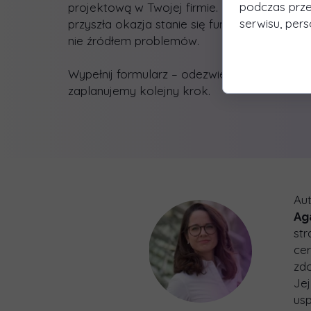
podczas prze
projektową w Twojej firmie. Dzięki temu każ
serwisu, perso
przyszła okazja stanie się fundamentem sukc
nie źródłem problemów.
Wypełnij formularz – odezwiemy się i wspóln
zaplanujemy kolejny krok.
Aut
Ag
str
cer
zdo
Jej
us