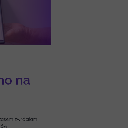
źno na
czasem zwróciłam
tów: