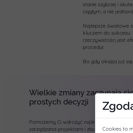
stanie szybciej i sk
ciągłym, a nie jedno
Najlepsze światowe s
kluczem do sukcesu. 
rzeczywistości jest 
procedur.
Bo gdy okazja już si
Wielkie zmiany zaczynają si
prostych decyzji
Zgoda
Pomożemy Ci wdrożyć najlepsze praktyki
Cookies to m
zarządzania projektami i zbudować dojrzało