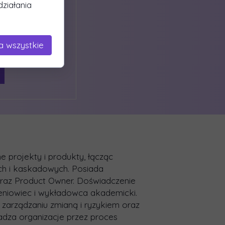
ziałania
a wszystkie
 projekty i produkty, łącząc
ch i kaskadowych. Posiada
 oraz Product Owner. Doświadczenie
leniowiec i wykładowca akademicki.
 zarządzaniu zmianą i ryzykiem oraz
dza organizacje przez proces