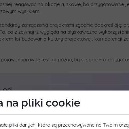
uteczniej reagować na okazje rynkowe, bo przygotowanie j
razowym wysiłkiem.
tandardy zarządzania projektami zgodnie podkreślają: pr
To, co z zewnątrz wygląda na błyskawiczne wykorzystanie
efektem lat budowania kultury projektowej, kompetencji z
ę pojawi, naprawdę jest za późno, by się dopiero przygot
ę od
 na pliki cookie
ałe pliki danych, które są przechowywane na Twoim urzą
ść