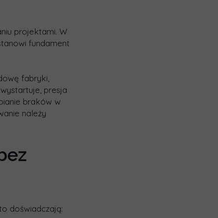
niu projektami. W
 stanowi fundament
owę fabryki,
wystartuje, presja
abianie braków w
wanie należy
bez
to doświadczają: