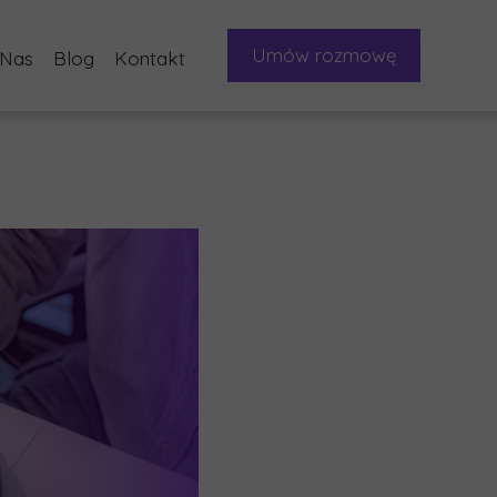
Umów rozmowę
 Nas
Blog
Kontakt
ych
enta
sultacje Audyt doświadczeń klienta CX 360
KSeF
agazynu
egii sprzedażowej
nsultacje Marketingowe
Projekty IT
ld mailing, LinkedIn, cold calling
Pod Lupą PM-a
gowych
sentative SDR
Projekt Marketing
na rynek
a zespołów sprzedaży
Sztuczna Inteligencja