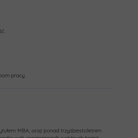
ść.
iom pracy.
ytułem MBA, oraz ponad trzydziestoletnim
odowych organizacjach z różnych branż.