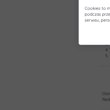
Cookies to m
podczas prze
serwisu, perso
Osz
Red