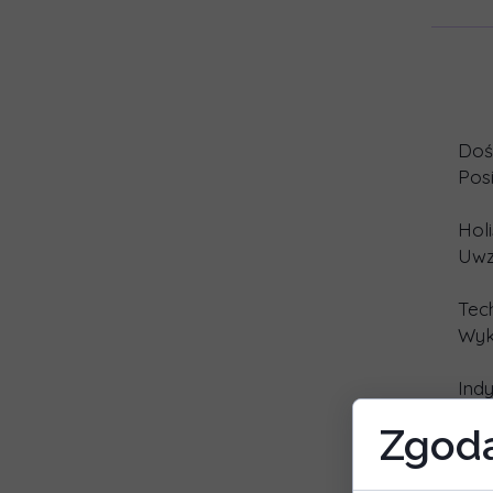
Doś
Pos
Hol
Uwz
Tec
Wyk
Ind
Każ
Zgoda