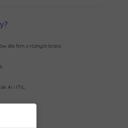
y?
w dla firm z różnych branż.
e.
k AI i ITIL.
alnych potrzeb.