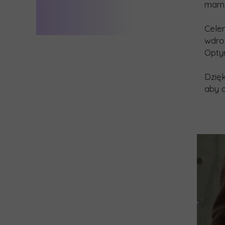
marn
Cele
wdroż
Optym
Dzięk
aby d