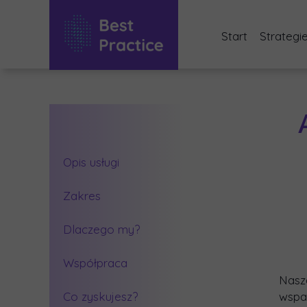
Start
Strategi
Audyt i 
Bezpła
Dorad
Interi
Opis usługi
Optyma
Zakres
Sukces
Dlaczego my?
Szkole
Współpraca
Nasz
Co zyskujesz?
wspa