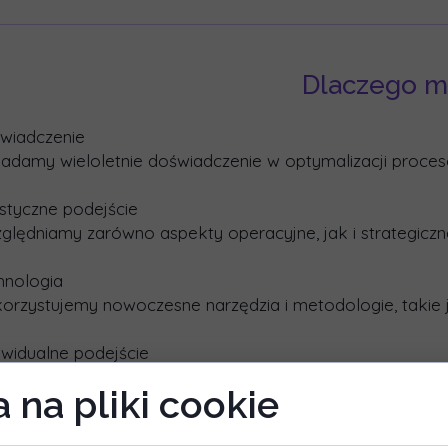
Dlaczego m
wiadczenie
iadamy wieloletnie doświadczenie w optymalizacji procesó
istyczne podejście
ględniamy zarówno aspekty operacyjne, jak i strategiczn
hnologia
orzystujemy nowoczesne narzędzia i metodologie, takie ja
ywidualne podejście
dy projekt dopasowujemy do specyfiki klienta i jego unik
 na pliki cookie