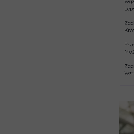
Wyż
Lep
Zad
Krót
Prz
Moż
Zaa
Wzr