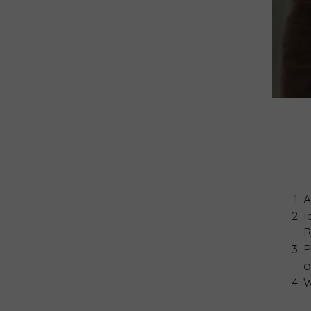
A
I
R
P
o
W