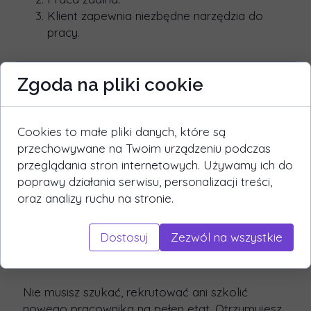
Klient zapewnia niezbędne narzędzia do
pracy.
Zgoda na pliki cookie
Co zyskujesz?
Wynajęcie Interim HR Managera to strategiczny
Cookies to małe pliki danych, które są
ruch, który pozwala Ci zyskać pełnowartościowe
przechowywane na Twoim urządzeniu podczas
wsparcie eksperta bez długoterminowych
przeglądania stron internetowych. Używamy ich do
zobowiązań. To inwestycja w efektywność i
poprawy działania serwisu, personalizacji treści,
bezpieczeństwo Twojej organizacji. Oto, co
oraz analizy ruchu na stronie.
konkretnie zyskujesz:
Dostosuj
Zezwól na wszystkie
Ekspertyzę HR bez konieczności stałego
zatrudnienia
Nie musisz szukać, rekrutować ani szkolić
nowego pracownika na pełen etat. Otrzymujesz